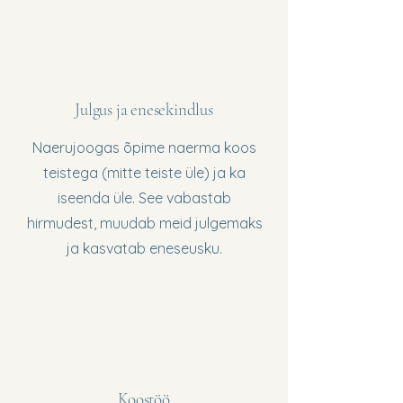
Julgus ja enesekindlus
Naerujoogas õpime naerma koos
teistega (mitte teiste üle) ja ka
iseenda üle. See vabastab
hirmudest, muudab meid julgemaks
ja kasvatab eneseusku.
Koostöö