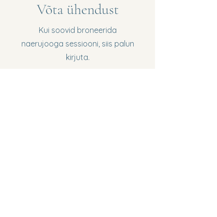
Võta ühendust
Kui soovid broneerida
naerujooga sessiooni, siis palun
kirjuta.
Eesnimi
Perekonnanimi
Meiliaadress