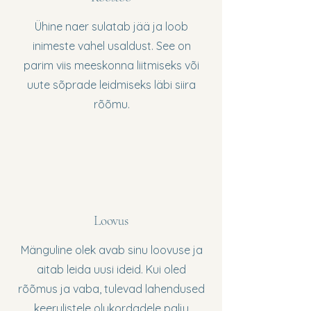
Ühine naer sulatab jää ja loob
inimeste vahel usaldust. See on
parim viis meeskonna liitmiseks või
uute sõprade leidmiseks läbi siira
rõõmu.
Loovus
Mänguline olek avab sinu loovuse ja
aitab leida uusi ideid. Kui oled
rõõmus ja vaba, tulevad lahendused
keerulistele olukordadele palju