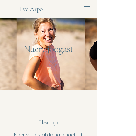
Eve Arpo
Naerujoogast
Hea tuju
Naer vabastab keha pingetest.